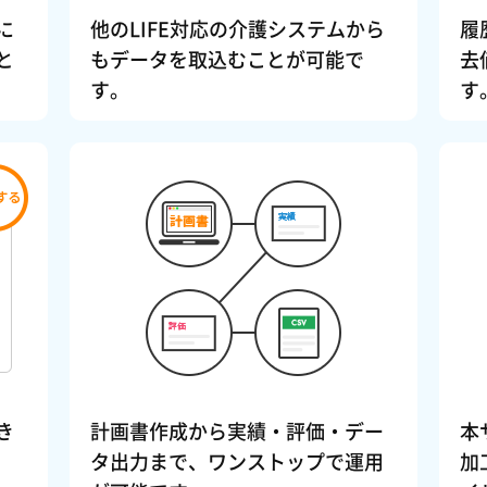
に
他のLIFE対応の介護システムから
履
と
もデータを取込むことが可能で
去
す。
す
き
計画書作成から実績・評価・デー
本
タ出力まで、ワンストップで運用
加