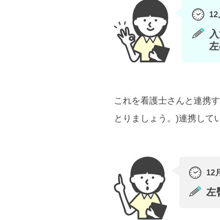
12
入
左
これを看護士さんと連携す
とりましょう。)連携して
12
左