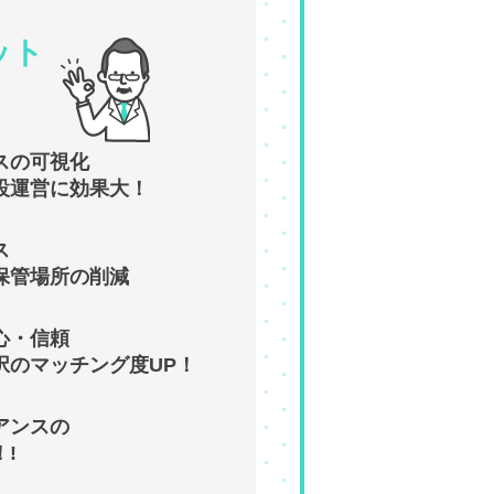
ット
スの可視化
設運営に効果大！
ス
保管場所の削減
心・信頼
択のマッチング度UP！
アンスの
!