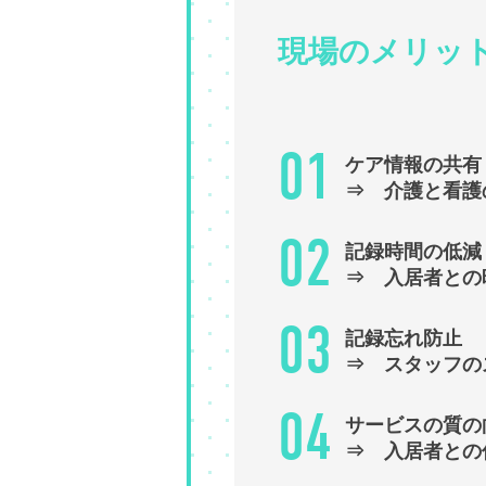
現場の
メリッ
01
ケア情報の共有
⇒ 介護と看護
02
記録時間の低減
⇒ 入居者との
03
記録忘れ防止
⇒ スタッフの
04
サービスの質の
⇒ 入居者との