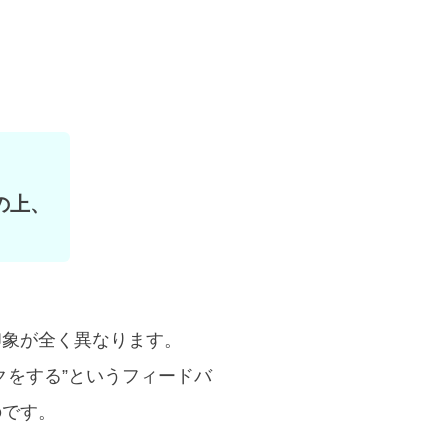
の上、
印象が全く異なります。
クをする”というフィードバ
のです。