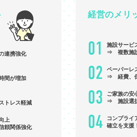
ト
経営の
メリ
01
施設サービ
⇒ 複数施
の連携強化
02
ペーパーレ
⇒ 経費、
時間が増加
03
ご家族の安
⇒ 施設選
ストレス軽減
04
コンプライ
向上
確立を支援！
信頼関係強化